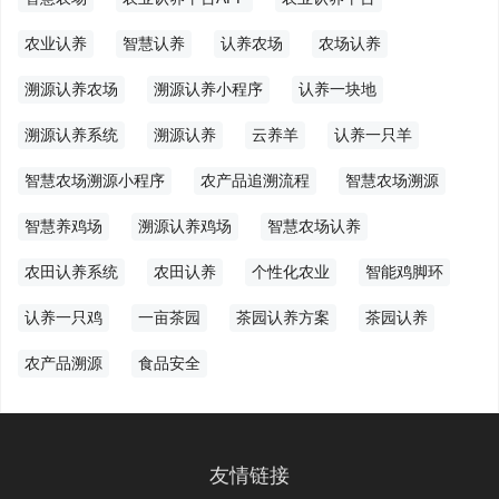
农业认养
智慧认养
认养农场
农场认养
溯源认养农场
溯源认养小程序
认养一块地
溯源认养系统
溯源认养
云养羊
认养一只羊
智慧农场溯源小程序
农产品追溯流程
智慧农场溯源
智慧养鸡场
溯源认养鸡场
智慧农场认养
农田认养系统
农田认养
个性化农业
智能鸡脚环
认养一只鸡
一亩茶园
茶园认养方案
茶园认养
农产品溯源
食品安全
友情链接