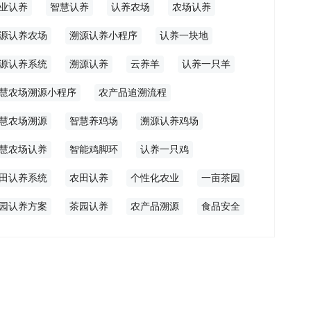
业认养
智慧认养
认养农场
农场认养
源认养农场
溯源认养小程序
认养一块地
源认养系统
溯源认养
云养羊
认养一只羊
慧农场溯源小程序
农产品追溯流程
慧农场溯源
智慧养鸡场
溯源认养鸡场
慧农场认养
智能鸡脚环
认养一只鸡
田认养系统
农田认养
个性化农业
一亩茶园
园认养方案
茶园认养
农产品溯源
食品安全