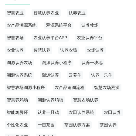
智慧农业
智慧认养农业
认养农业
农产品溯源系统
溯源系统平台
认养牧场
智慧农场
农业认养平台APP
农业认养平台
农业认养
智慧认养
认养农场
农场认养
溯源认养农场
溯源认养小程序
认养一块地
溯源认养系统
溯源认养
云养羊
认养一只羊
智慧农场溯源小程序
农产品追溯流程
智慧农场溯源
智慧养鸡场
溯源认养鸡场
智慧农场认养
智能鸡脚环
认养一只鸡
农田认养系统
农田认养
个性化农业
一亩茶园
茶园认养方案
茶园认养