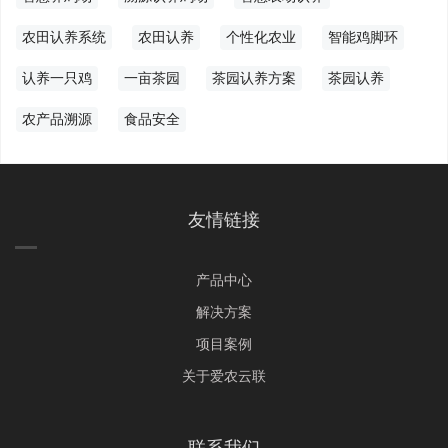
农田认养系统
农田认养
个性化农业
智能鸡脚环
认养一只鸡
一亩茶园
茶园认养方案
茶园认养
农产品溯源
食品安全
友情链接
产品中心
解决方案
项目案例
关于爱农云联