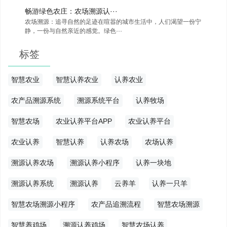
畅游绿色农庄：农场溯源认···
农场溯源：追寻自然的足迹在喧嚣的城市生活中，人们渴望一份宁
静，一份与自然亲近的感觉。绿色···
标签
智慧农业
智慧认养农业
认养农业
农产品溯源系统
溯源系统平台
认养牧场
智慧农场
农业认养平台APP
农业认养平台
农业认养
智慧认养
认养农场
农场认养
溯源认养农场
溯源认养小程序
认养一块地
溯源认养系统
溯源认养
云养羊
认养一只羊
智慧农场溯源小程序
农产品追溯流程
智慧农场溯源
智慧养鸡场
溯源认养鸡场
智慧农场认养